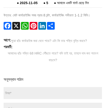
●
2025-11-05
●
5
●
আমাকে একটি বার্তা ছেড়ে দিন
উত্তর: মোট কার্বারাইজিং সময় প্রায় 8 ঘন্টা, কার্বারাইজিং গভীরতা 1-1.2 মিমি।
Facebook
X
WhatsApp
Pinterest
LinkedIn
Share
আগে:
পুরো ছাঁচ কার্বারাইজ করা যেতে পারে? এটা কি তার শক্তি বৃদ্ধি করবে?
পরবর্তী:
আমাদের ছাঁচ শক্তি 68 HRC পৌঁছতে পারে? যদি তাই হয়, তাহলে দাম কত শতাংশ
বাড়বে?
অনুসন্ধান পাঠান