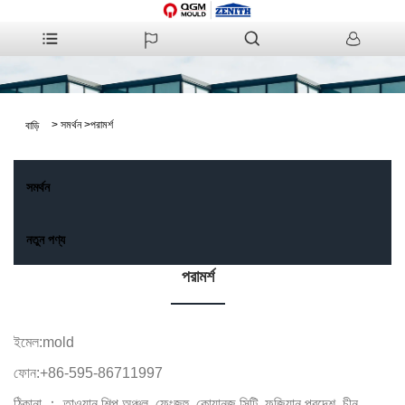
>
সমর্থন
>
পরামর্শ
বাড়ি
সমর্থন
নতুন পণ্য
পরামর্শ
ইমেল:
mold
ফোন:
+86-595-86711997
ঠিকানা ： তাওয়ান শিল্প অঞ্চল, ফেংজহু, কোয়ানজু সিটি, ফুজিয়ান প্রদেশ, চীন.