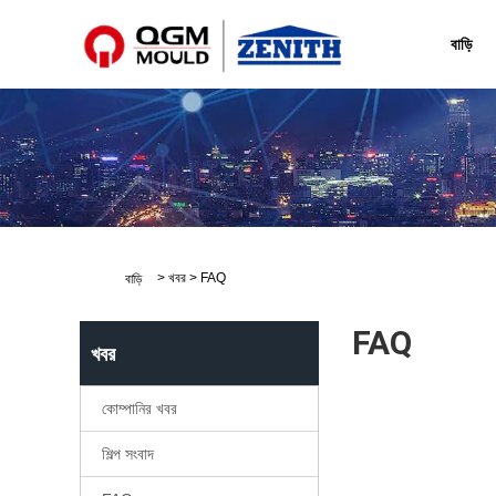
zengxm@qzmachine.com
বাড়ি
>
খবর
>
FAQ
বাড়ি
FAQ
খবর
কোম্পানির খবর
শিল্প সংবাদ