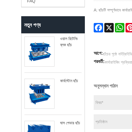
FAQ
A: ছাঁচটি সম্পূর্ণভাবে কার্
নতুন পণ্য
Facebook
X
Wha
ওয়াল রিটেনিং
ব্লক ছাঁচ
আগে:
ছাঁচের পৃষ্ঠে নাইট্র
পরবর্তী:
কার্বারাইজিং প্রক্র
কার্বস্টোন ছাঁচ
অনুসন্ধান পাঠান
ঘাস পেভার ছাঁচ