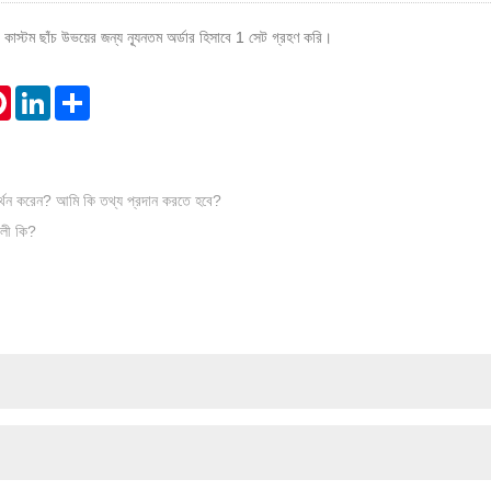
বং কাস্টম ছাঁচ উভয়ের জন্য ন্যূনতম অর্ডার হিসাবে 1 সেট গ্রহণ করি।
tsApp
Pinterest
LinkedIn
Share
র্থন করেন? আমি কি তথ্য প্রদান করতে হবে?
বলী কি?