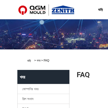
zengxm@qzmachine.com
বাড়ি
>
খবর
>
FAQ
বাড়ি
FAQ
খবর
কোম্পানির খবর
শিল্প সংবাদ