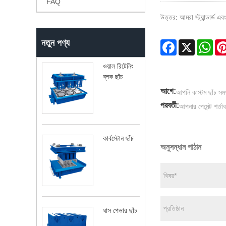
FAQ
উত্তর: আমরা স্ট্যান্ডার্ড এ
নতুন পণ্য
Facebook
X
Wha
ওয়াল রিটেনিং
ব্লক ছাঁচ
আগে:
আপনি কাস্টম ছাঁচ সম
পরবর্তী:
আপনার পেমেন্ট শর্তা
কার্বস্টোন ছাঁচ
অনুসন্ধান পাঠান
ঘাস পেভার ছাঁচ