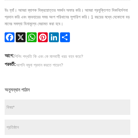
উঃ হ্যাঁ। আমরা ব্যাপক বিক্রয়োত্তর সমর্থন অফার করি। আমরা প্রযুক্তিগত দিকনির্দেশনা
প্রদান করি এবং ব্যবহারের সময় অংশ পরিধানের সুপারিশ করি। 1 বছরের মধ্যে যেকোনো বড়
মানের সমস্যা বিনামূল্যে মেরামত করা হবে।
Facebook
X
WhatsApp
Pinterest
LinkedIn
Share
আগে:
শিপিং পদ্ধতি কি এবং কে মালবাহী খরচ বহন করে?
পরবর্তী:
আপনি নমুনা প্রদান করতে পারেন?
অনুসন্ধান পাঠান