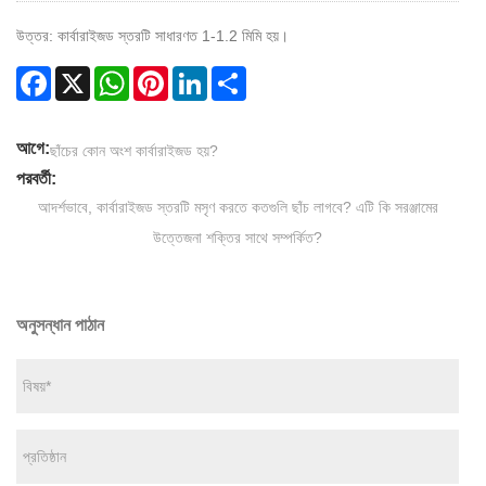
উত্তর: কার্বারাইজড স্তরটি সাধারণত 1-1.2 মিমি হয়।
Facebook
X
WhatsApp
Pinterest
LinkedIn
Share
আগে:
ছাঁচের কোন অংশ কার্বারাইজড হয়?
পরবর্তী:
আদর্শভাবে, কার্বারাইজড স্তরটি মসৃণ করতে কতগুলি ছাঁচ লাগবে? এটি কি সরঞ্জামের
উত্তেজনা শক্তির সাথে সম্পর্কিত?
অনুসন্ধান পাঠান